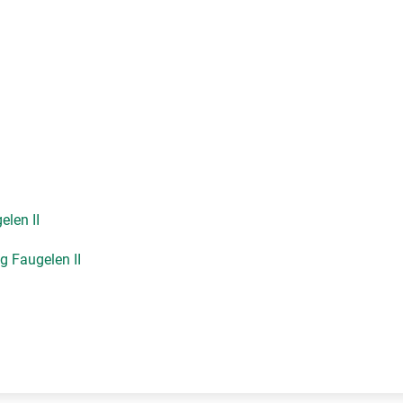
elen II
g Faugelen II