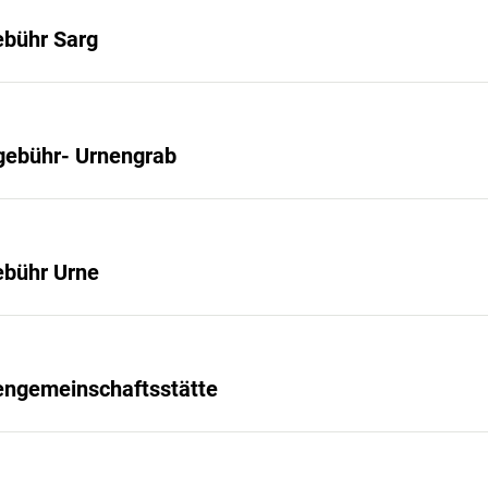
ebühr Sarg
gebühr- Urnengrab
ebühr Urne
ngemeinschaftsstätte